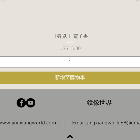
快速瀏覽
《尋覓 》電子書
價格
US$15.00
新增至購物車
鏡像世界
www.jingxiangworld.com
| Email:
jingxiangworld68@gma