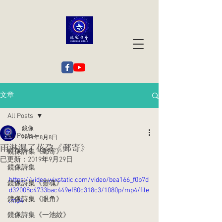
文章
All Posts
鏡像
All Posts
2019年8月8日
雨淋濕了花朵《郵寄》
鏡像詩集《郵寄》
已更新：
2019年9月29日
鏡像詩集
https://video.wixstatic.com/video/bea166_f0b7d
鏡像詩集《靈魂》
d32008c4733bac449ef80c318c3/1080p/mp4/file
鏡像詩集《眼角》
.mp4
鏡像詩集《一池紋》