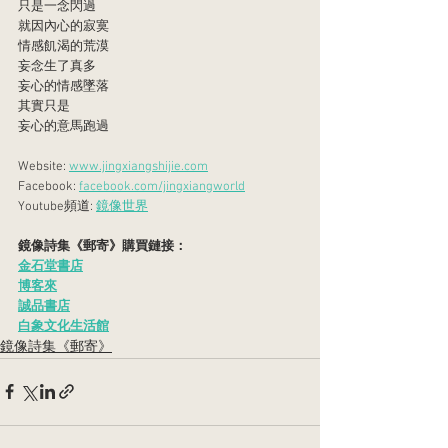
只是一念閃過
就因內心的寂寞
情感飢渴的荒漠
妄念生了真多
妄心的情感墜落
其實只是
妄心的意馬跑過
Website: 
www.jingxiangshijie.com
Facebook: 
facebook.com/jingxiangworld
Youtube頻道: 
鏡像世界
鏡像詩集《郵寄》購買鏈接：
金石堂書店
博客來
誠品書店
白象文化生活館
鏡像詩集《郵寄》