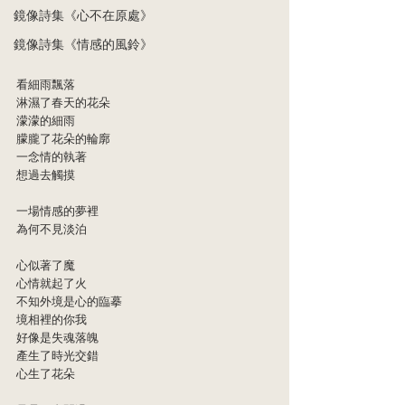
鏡像詩集《心不在原處》
鏡像詩集《情感的風鈴》
看細雨飄落
淋濕了春天的花朵
濛濛的細雨
朦朧了花朵的輪廓
一念情的執著
想過去觸摸
一場情感的夢裡
為何不見淡泊
心似著了魔
心情就起了火
不知外境是心的臨摹
境相裡的你我
好像是失魂落魄
產生了時光交錯
心生了花朵