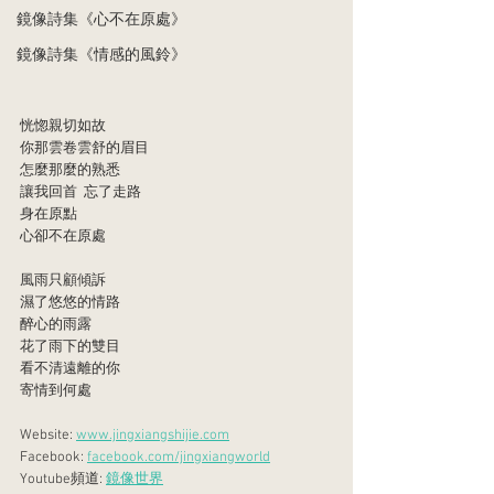
鏡像詩集《心不在原處》
鏡像詩集《情感的風鈴》
恍惚親切如故
你那雲卷雲舒的眉目
怎麼那麼的熟悉
讓我回首  忘了走路
身在原點
心卻不在原處
風雨只顧傾訴
濕了悠悠的情路
醉心的雨露
花了雨下的雙目
看不清遠離的你
寄情到何處
Website: 
www.jingxiangshijie.com
Facebook: 
facebook.com/jingxiangworld
Youtube頻道: 
鏡像世界