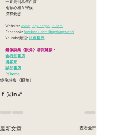
一直走到暮年白首
兩顆心相互守候
沒有憂愁
Website: 
www.jingxiangshijie.com
Facebook: 
facebook.com/jingxiangworld
Youtube頻道: 
鏡像世界
鏡像詩集《眼角》購買鏈接：
金石堂書店
博客來
誠品書店
PChome
鏡像詩集《眼角》
查看全部
最新文章