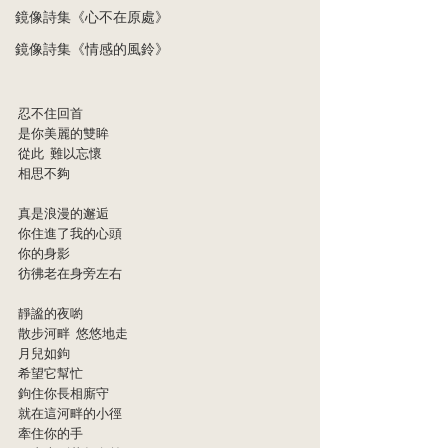
鏡像詩集《心不在原處》
鏡像詩集《情感的風鈴》
忍不住回首
是你美麗的雙眸
從此  難以忘懷
相思不夠
真是浪漫的邂逅
你住進了我的心頭
你的身影
彷彿老在身旁左右
靜謐的夜喲
散步河畔  悠悠地走
月兒如鉤
希望它幫忙
鉤住你長相廝守
就在這河畔的小徑
牽住你的手